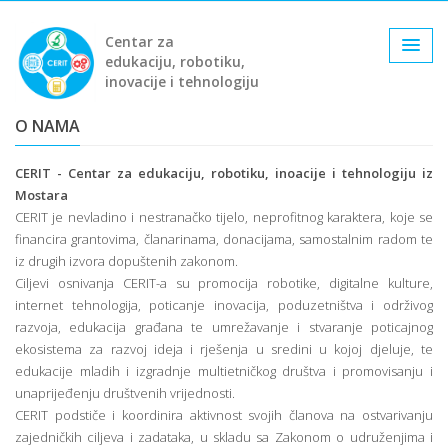
Centar za
edukaciju, robotiku,
inovacije i tehnologiju
O NAMA
CERIT - Centar za edukaciju, robotiku, inoacije i tehnologiju iz
Mostara
CERIT je nevladino i nestranačko tijelo, neprofitnog karaktera, koje se
financira grantovima, članarinama, donacijama, samostalnim radom te
iz drugih izvora dopuštenih zakonom.
Ciljevi osnivanja CERIT-a su promocija robotike, digitalne kulture,
internet tehnologija, poticanje inovacija, poduzetništva i održivog
razvoja, edukacija građana te umrežavanje i stvaranje poticajnog
ekosistema za razvoj ideja i rješenja u sredini u kojoj djeluje, te
edukacije mladih i izgradnje multietničkog društva i promovisanju i
unaprijeđenju društvenih vrijednosti.
CERIT podstiče i koordinira aktivnost svojih članova na ostvarivanju
zajedničkih ciljeva i zadataka, u skladu sa Zakonom o udruženjima i