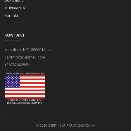
Dokumenti
Multimedija
Kontakt
KONTAKT
Mazoljice 4/49, 88000 Mostar
ceritmostar@gmail.com
+38762062862
© 2026 CERIT - SVA PRAVA ZADRŽANA