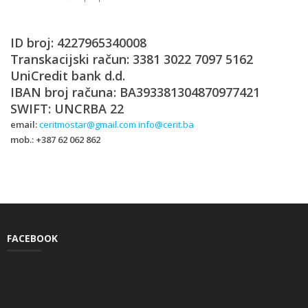
ID broj: 4227965340008
Transkacijski račun: 3381 3022 7097 5162
UniCredit bank d.d.
IBAN broj računa: BA393381304870977421
SWIFT: UNCRBA 22
email:
ceritmostar@gmail.com
info@cerit.ba
mob.: +387 62 062 862
FACEBOOK