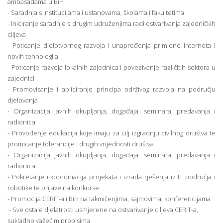
ambasadama u BiH
- Saradnja s institucijama i ustanovama, školama i fakultetima
- Iniciranje saradnje s drugim udruženjima radi ostvarivanja zajedničkih
ciljeva
- Poticanje djelotvornog razvoja i unapređenja primjene interneta i
novih tehnologija
- Poticanje razvoja lokalnih zajednica i povezivanje različitih sektora u
zajednici
- Promovisanje i apliciranje principa održivog razvoja na području
djelovanja
- Organizacija javnih okupljanja, događaja, seminara, predavanja i
radionica
- Provođenje edukacija koje imaju za cilj izgradnju civilnog društva te
promicanje tolerancije i drugih vrijednosti društva
- Organizacija javnih okupljanja, događaja, seminara, predavanja i
radionica
- Pokretanje i koordinacija projekata i izrada rješenja iz IT područja i
robotike te prijave na konkurse
- Promocija CERIT-a i BiH na takmičenjima, sajmovima, konferencijama
- Sve ostale djelatrosti usmjerene na ostvarivanje ciljeva CERIT-a,
sukladno važećim propisima