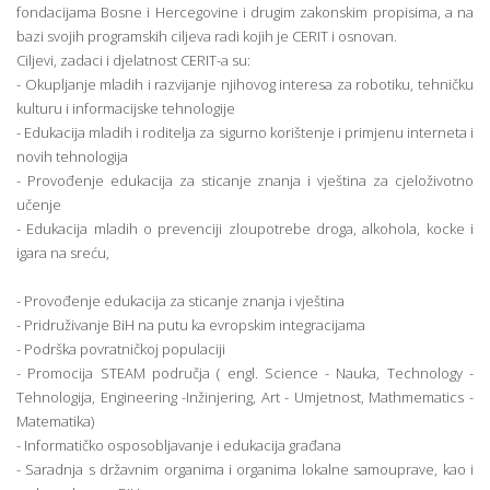
fondacijama Bosne i Hercegovine i drugim zakonskim propisima, a na
bazi svojih programskih ciljeva radi kojih je CERIT i osnovan.
Ciljevi, zadaci i djelatnost CERIT-a su:
- Okupljanje mladih i razvijanje njihovog interesa za robotiku, tehničku
kulturu i informacijske tehnologije
- Edukacija mladih i roditelja za sigurno korištenje i primjenu interneta i
novih tehnologija
- Provođenje edukacija za sticanje znanja i vještina za cjeloživotno
učenje
- Edukacija mladih o prevenciji zloupotrebe droga, alkohola, kocke i
igara na sreću,
- Provođenje edukacija za sticanje znanja i vještina
- Pridruživanje BiH na putu ka evropskim integracijama
- Podrška povratničkoj populaciji
- Promocija STEAM područja ( engl. Science - Nauka, Technology -
Tehnologija, Engineering -Inžinjering, Art - Umjetnost, Mathmematics -
Matematika)
- Informatičko osposobljavanje i edukacija građana
- Saradnja s državnim organima i organima lokalne samouprave, kao i