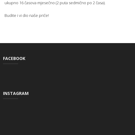
ukupno 16 časova mjesečno (2 puta sedmično po 2 časa).
Budite i vi dio naše priče!
FACEBOOK
INSTAGRAM