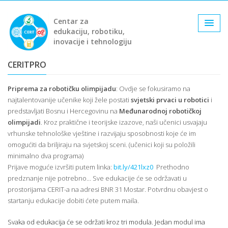
Centar za
edukaciju, robotiku,
inovacije i tehnologiju
CERITPRO
Priprema za robotičku olimpijadu
: Ovdje se fokusiramo na
najtalentovanije učenike koji žele postati
svjetski prvaci u robotici
i
predstavljati Bosnu i Hercegovinu na
Međunarodnoj robotičkoj
olimpijadi
. Kroz praktične i teorijske izazove, naši učenici usvajaju
vrhunske tehnološke vještine i razvijaju sposobnosti koje će im
omogućiti da briljiraju na svjetskoj sceni. (učenici koji su položili
minimalno dva programa)
Prijave moguće izvršiti putem linka:
bit.ly/421lxz0
Prethodno
predznanje nije potrebno... Sve edukacije će se održavati u
prostorijama CERIT-a na adresi BNR 31 Mostar. Potvrdnu obavjest o
startanju edukacije dobiti ćete putem maila.
Svaka od edukacija će se održati kroz tri modula. Jedan modul ima