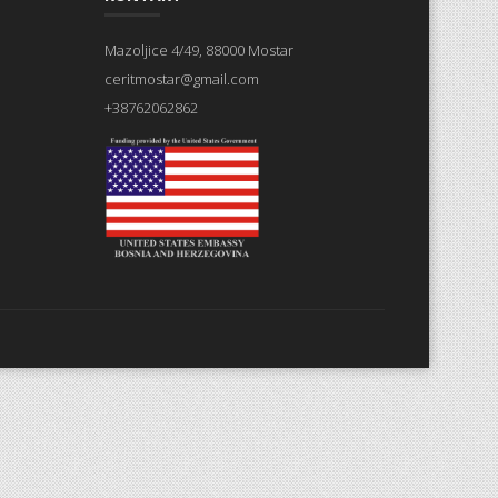
Mazoljice 4/49, 88000 Mostar
ceritmostar@gmail.com
+38762062862