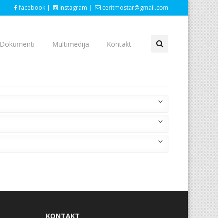
facebook |
instagram |
ceritmostar@gmail.com
Dokumenti
Multimedija
Kontakt
KONTAKT