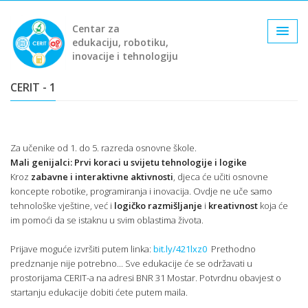
Centar za
edukaciju, robotiku,
inovacije i tehnologiju
CERIT - 1
Za učenike od 1. do 5. razreda osnovne škole.
Mali genijalci: Prvi koraci u svijetu tehnologije i logike
Kroz
zabavne i interaktivne aktivnosti
, djeca će učiti osnovne
koncepte robotike, programiranja i inovacija. Ovdje ne uče samo
tehnološke vještine, već i
logičko razmišljanje
i
kreativnost
koja će
im pomoći da se istaknu u svim oblastima života.
Prijave moguće izvršiti putem linka:
bit.ly/421lxz0
Prethodno
predznanje nije potrebno... Sve edukacije će se održavati u
prostorijama CERIT-a na adresi BNR 31 Mostar. Potvrdnu obavjest o
startanju edukacije dobiti ćete putem maila.