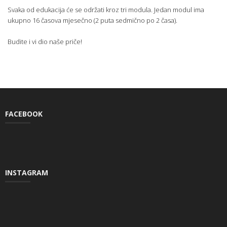
Svaka od edukacija će se održati kroz tri modula. Jedan modul ima
ukupno 16 časova mjesečno (2 puta sedmično po 2 časa).
Budite i vi dio naše priče!
FACEBOOK
INSTAGRAM