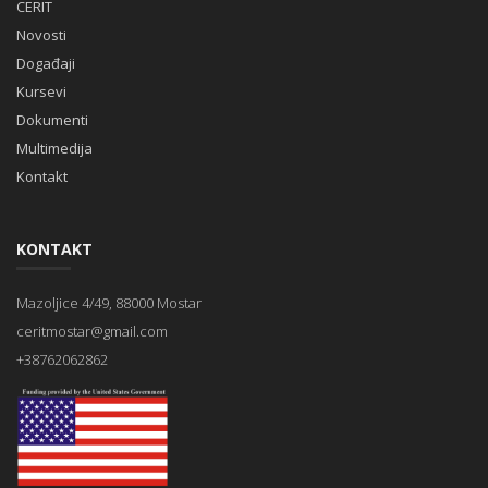
CERIT
Novosti
Događaji
Kursevi
Dokumenti
Multimedija
Kontakt
KONTAKT
Mazoljice 4/49, 88000 Mostar
ceritmostar@gmail.com
+38762062862