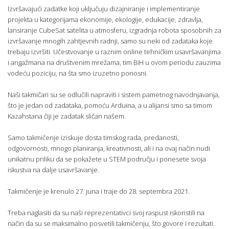
Izvršavajući zadatke koji uključuju dizajniranje i implementiranje
projekta u kategorijama ekonomije, ekologije, edukacije, zdravlja,
lansiranje CubeSat satelita u atmosferu, izgradnja robota sposobnih za
izvršavanje mnogih zahtjevnih radnji, samo su neki od zadataka koje
trebaju izvršiti. Učestvovanje u raznim online tehničkim usavršavanjima
i angažmana na društvenim mrežama, tim BiH u ovom periodu zauzima
vodeću poziciju, na šta smo izuzetno ponosni.
Naši takmičari su se odlučili napraviti i sistem pametnog navodnjavanja,
što je jedan od zadataka, pomoću Arduina, a u alijansi smo sa timom
Kazahstana čiji je zadatak sličan našem.
Samo takmičenje iziskuje dosta timskog rada, predanosti,
odgovornosti, mnogo planiranja, kreativnosti, ali i na ovaj način nudi
unikatnu priliku da se pokažete u STEM području i ponesete svoja
iskustva na dalje usavršavanje.
Takmičenje je krenulo 27. juna i traje do 28. septembra 2021.
Treba naglasiti da su naši reprezentativci svoj raspust iskoristili na
način da su se maksimalno posvetili takmičenju, što govore i rezultati.