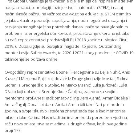
First Global Challenge je takmičenje čija je misija da inspiriše mlade svih
nacija u nauci, tehnologiji, inžinjerstvu i matematici (STEM), i na taj
način skreće pažnju na važnost ovakvog tipa edukacije. STEM osim što
je jako aktualno područje zapošljavanja, nudi mogućnost usvajanja i
razvijanja mnogih vještina potrebnih danas. Inače se bave globalnim
problemima, energetska učinkovitost, pročišćavanje okenana isl. tako
su naši reprezentativci predstavljali BiH 2018. godine u Mexico Cityu,
2019. u Dubaiu gdje su osvojili tri nagrade i to jednu Outstanding
mentor i dvije Safety Awards, te 2020. i 2021. zbog pandemije COVID-19
takmičenje se održava online.
Ovogodišnji reprezentativci Bosne i Hercegovine su Lejla Nuhić, Anis
Kazazić i Merjema Pajić koji dolaze iz Druge gimnazije Mostar, Fatima
Sidran iz Srednje škole Stolac, te Marko Masnić, Luka Jurković i Luka
Džalto koji dolaze iz Srednje škole Čapljina, zajedno sa svojim
mentorima prof.Anes Hadžiomerović, ing.Deni Ajanić, Armin Đidelija i
Amila Čagalj. Dodali bi da su Amila i Armin bili takmičari prethodnih
godina, a svoje iskustvo i stečena znanja sada dijele kao mentori sa
mladim takmičarima. Naš mladi tim ima priliku da pored ovih vještina,
stiču nova prijateljstva sa mladima iz drugih država, kojih ove godine
broji 177.