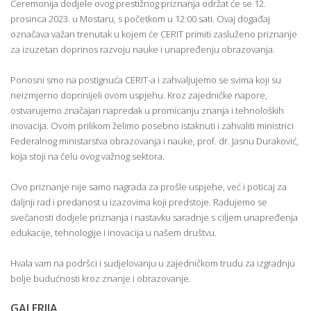
Ceremonija dodjele ovog prestižnog priznanja održat će se 12.
prosinca 2023. u Mostaru, s početkom u 12:00 sati. Ovaj događaj
označava važan trenutak u kojem će CERIT primiti zasluženo priznanje
za izuzetan doprinos razvoju nauke i unapređenju obrazovanja.
Ponosni smo na postignuća CERIT-a i zahvaljujemo se svima koji su
neizmjerno doprinijeli ovom uspjehu. Kroz zajedničke napore,
ostvarujemo značajan napredak u promicanju znanja i tehnoloških
inovacija. Ovom prilikom želimo posebno istaknuti i zahvaliti ministrici
Federalnog ministarstva obrazovanja i nauke, prof. dr. Jasnu Duraković,
koja stoji na čelu ovog važnog sektora.
Ovo priznanje nije samo nagrada za prošle uspjehe, već i poticaj za
daljnji rad i predanost u izazovima koji predstoje. Radujemo se
svečanosti dodjele priznanja i nastavku saradnje s ciljem unapređenja
edukacije, tehnologije i inovacija u našem društvu.
Hvala vam na podršci i sudjelovanju u zajedničkom trudu za izgradnju
bolje budućnosti kroz znanje i obrazovanje.
GALERIJA