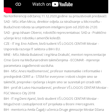
Na Konferenciji održanoj 11.12.2020.godine su prisustvovali predavači:
SAD - MSc.Irfan Mirza, direktor odjela za istraživanje u Microsoftu -
Budućnost robota sa umjetnom inteligencijom od 2020 do 2120.
SAD - gosp.Ishaan Oberoi, robotički reprezentativac SAD-a - Praktično
učenje kroz robotiku i američki koledži.
CZE - IT ing. Eno Adžem, bivši tudent VŠ LOGOS CENTAR Mostar -
Usporeda razvoja IT sektora u BiH i EU.
MNE - MSc.Nikola Bulatović i ing.Nina Drakulić, mentori reprezentacije
Crne Gore na Međunarodnim takmičenjima - ECOMAR - mjerenje
parametara zagađenosti vazduha.
BiH - MSc.Anes Hadžiomerović, profesor matematike i informatike i
predsjednik CERIT-a - STEM for everyone i roboti s kojim smo se
takmičili, prepreke i rješenja s kojim smo se susretali pri izradi istih.
BiH - prof.dr.Lutvo Haznadarević, profesor VŠ LOGOS CENTAR Mostar -
FGC Mexico City 2018
BiH - IT ing.Deni Ajanić, bivši student VŠ LOGOS CENTAR Mostar -
Mogućnost i zastupljenost ioT projekata u Bosni i Hercegovini.
BiH - mentorica Amila Čagalj i učenica Druge gimnazije Mostar Džana