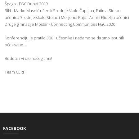
Špago - FGC Dubai 2019
BiH - Marko Masnić učenik Srednje škole Čapljina, Fatima Sidran
učenica Srednje škole Stolac i Merjema Pajić i Armin Đidelija učenici
Druge gimnazije Mostar - Connecting Communities FGC 2020
Konferenciju je pratilo 300+ učesnika i nadamo se da smo ispunili
očekivano...
Budute i vi dio našeg tima!
Team CERIT
FACEBOOK