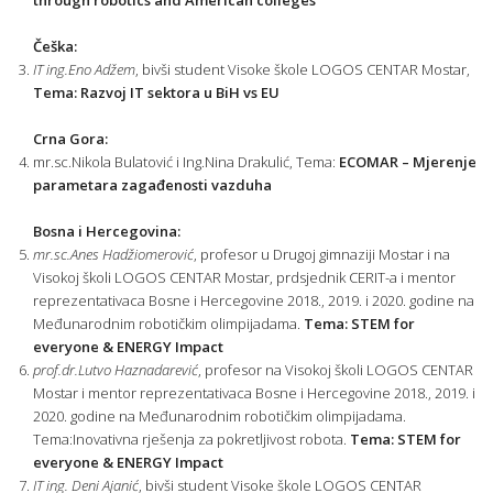
through robotics and American colleges
Češka:
IT ing.Eno Adžem
, bivši student Visoke škole LOGOS CENTAR Mostar,
Tema: Razvoj IT sektora u BiH vs EU
Crna Gora:
mr.sc.Nikola Bulatović i Ing.Nina Drakulić, Tema:
ECOMAR – Mjerenje
parametara zagađenosti vazduha
Bosna i Hercegovina:
mr.sc.Anes Hadžiomerović
, profesor u Drugoj gimnaziji Mostar i na
Visokoj školi LOGOS CENTAR Mostar, prdsjednik CERIT-a i mentor
reprezentativaca Bosne i Hercegovine 2018., 2019. i 2020. godine na
Međunarodnim robotičkim olimpijadama.
Tema: STEM for
everyone & ENERGY Impact
prof.dr.Lutvo Haznadarević
, profesor na Visokoj školi LOGOS CENTAR
Mostar i mentor reprezentativaca Bosne i Hercegovine 2018., 2019. i
2020. godine na Međunarodnim robotičkim olimpijadama.
Tema:Inovativna rješenja za pokretljivost robota.
Tema: STEM for
everyone & ENERGY Impact
IT ing. Deni Ajanić
, bivši student Visoke škole LOGOS CENTAR