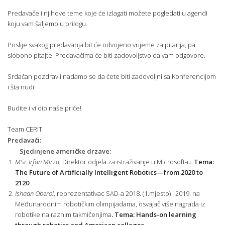
Predavače i njihove teme koje će izlagati možete pogledati u agendi
koju vam šaljemo u prilogu.
Poslije svakog predavanja bit će odvojeno vrijeme za pitanja, pa
slobono pitajte. Predavačima će biti zadovoljstvo da vam odgovore.
Srdačan pozdrav i nadamo se da ćete biti zadovoljni sa Konferencijom
i šta nudi.
Budite i vi dio naše priče!
Team CERIT
Predavači:
Sjedinjene američke drzave:
MSc.Irfan Mirza
, Direktor odjela za istraživanje u Microsoft-u.
Tema:
The Future of Artificially Intelligent Robotics—from 2020 to
2120
Ishaan Oberoi
, reprezentativac SAD-a 2018. (1.mjesto) i 2019. na
Međunarodnim robotičkim olimpijadama, osvajač više nagrada iz
robotike na raznim takmičenjima
. Tema: Hands-on learning