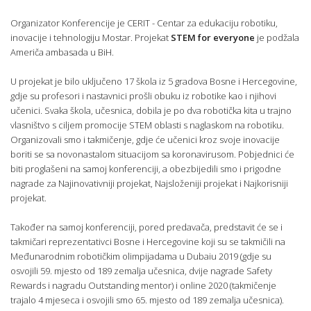
Organizator Konferencije je CERIT - Centar za edukaciju robotiku,
inovacije i tehnologiju Mostar. Projekat
STEM for everyone
je podžala
Američa ambasada u BiH.
U projekat je bilo uključeno 17 škola iz 5 gradova Bosne i Hercegovine,
gdje su profesori i nastavnici prošli obuku iz robotike kao i njihovi
učenici. Svaka škola, učesnica, dobila je po dva robotička kita u trajno
vlasništvo s ciljem promocije STEM oblasti s naglaskom na robotiku.
Organizovali smo i takmičenje, gdje će učenici kroz svoje inovacije
boriti se sa novonastalom situacijom sa koronavirusom. Pobjednici će
biti proglašeni na samoj konferenciji, a obezbijedili smo i prigodne
nagrade za Najinovativniji projekat, Najsloženiji projekat i Najkorisniji
projekat.
Također na samoj konferenciji, pored predavača, predstavit će se i
takmičari reprezentativci Bosne i Hercegovine koji su se takmičili na
Međunarodnim robotičkim olimpijadama u Dubaiu 2019 (gdje su
osvojili 59. mjesto od 189 zemalja učesnica, dvije nagrade Safety
Rewards i nagradu Outstanding mentor) i online 2020 (takmičenje
trajalo 4 mjeseca i osvojili smo 65. mjesto od 189 zemalja učesnica).